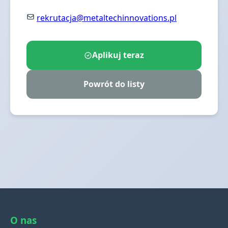
rekrutacja@metaltechinnovations.pl
Aplikuj teraz
Powrót do listy
O nas